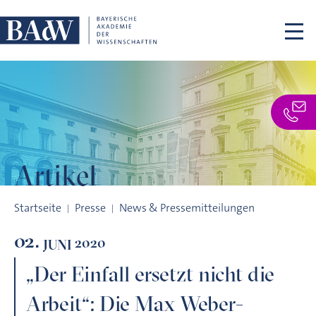
Navigation überspringen
Artikel
„Der Einfall ersetzt nicht die Arbeit“: Die Max Weber-Gesamt
Startseite
Presse
News & Pressemitteilungen
02.
2020
JUNI
„Der Einfall ersetzt nicht die
Arbeit“: Die Max Weber-