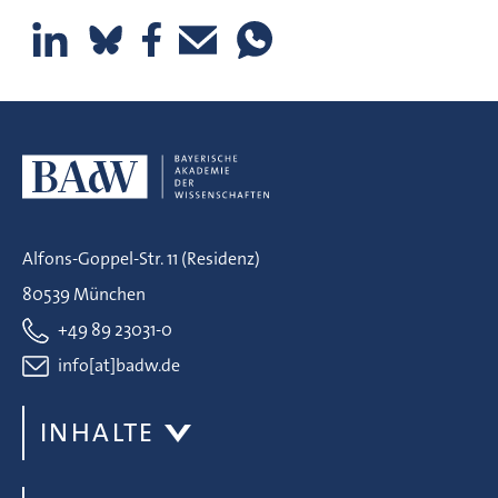
Alfons-Goppel-Str. 11 (Residenz)
80539 München
+49 89 23031-0
info[at]badw.de
INHALTE