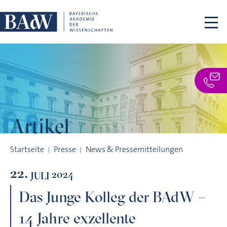
Navigation überspringen
Artikel
Das Junge Kolleg der BAdW – 14 Jahre exzellente Talentschmi
Startseite
Presse
News & Pressemitteilungen
22.
2024
JULI
Das Junge Kolleg der BAdW –
14 Jahre exzellente