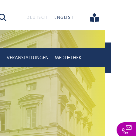
he
DEUTSCH
ENGLISH
N
VERANSTALTUNGEN
MEDI▶THEK