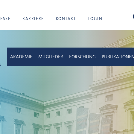
Suc
RESSE
KARRIERE
KONTAKT
LOGIN
AKADEMIE
MITGLIEDER
FORSCHUNG
PUBLIKATIONE