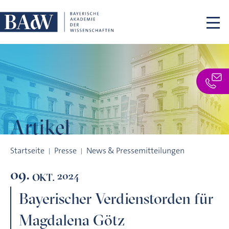
Navigation überspringen
Artikel
Bayerischer Verdienstorden für Magdalena Götz
Startseite
Presse
News & Pressemitteilungen
09.
2024
OKT.
Bayerischer Verdienstorden für
Magdalena Götz