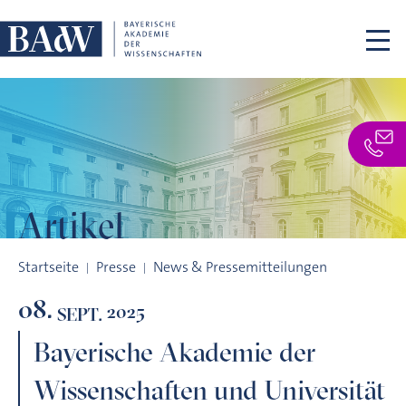
Navigation überspringen
Artikel
Bayerische Akademie der Wissenschaften und Universität Ba
Startseite
Presse
News & Pressemitteilungen
08.
2025
SEPT.
Bayerische Akademie der
Wissenschaften und Universität