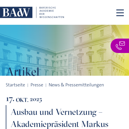
Navigation überspringen
Artikel
Ausbau und Vernetzung – Akademiepräsident Markus Schwai
Startseite
Presse
News & Pressemitteilungen
17.
2025
OKT.
Ausbau und Vernetzung –
Akademiepräsident Markus