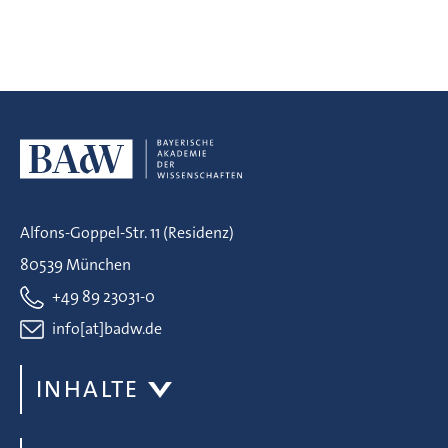
Alfons-Goppel-Str. 11 (Residenz)
80539 München
+49 89 23031-0
info[at]badw.de
INHALTE