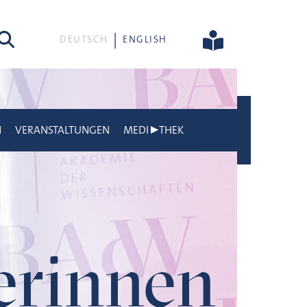
he
DEUTSCH
ENGLISH
N
VERANSTALTUNGEN
MEDI▶THEK
gerinnen