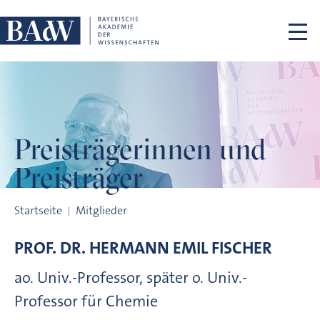
Navigation überspringen
Preisträgerinnen
und
Preisträger
Preisträgerinnen und Preisträger
Startseite
Mitglieder
PROF. DR.
HERMANN EMIL
FISCHER
ao. Univ.-Professor, später o. Univ.-
Professor für Chemie