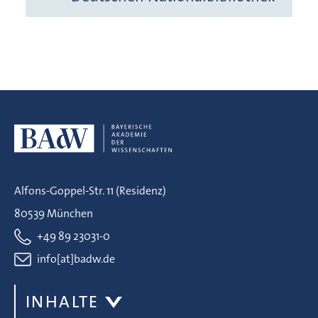
Alfons-Goppel-Str. 11 (Residenz)
80539 München
+49 89 23031-0
info[at]badw.de
INHALTE