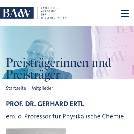
Navigation überspringen
Preisträgerinnen
und
Preisträger
Preisträgerinnen und Preisträger
Startseite
Mitglieder
PROF. DR.
GERHARD
ERTL
em. o. Professor für Physikalische Chemie