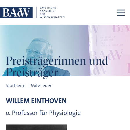
Navigation überspringen
Preisträgerinnen
und
Preisträger
Preisträgerinnen und Preisträger
Startseite
Mitglieder
WILLEM
EINTHOVEN
o. Professor für Physiologie