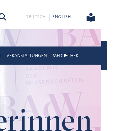
he
DEUTSCH
ENGLISH
N
VERANSTALTUNGEN
MEDI▶THEK
gerinnen