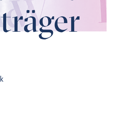
träger
ik