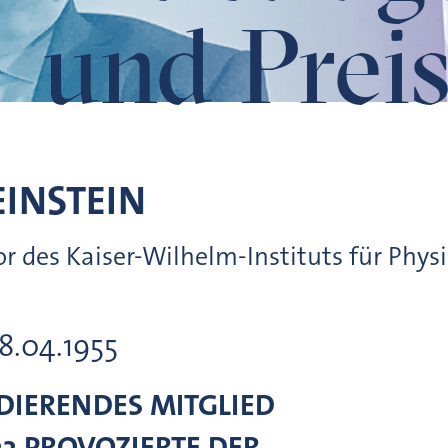
und Preis
EINSTEIN
or des Kaiser-Wilhelm-Instituts für Phys
18.04.1955
IERENDES MITGLIED
933 PROVOZIERTE DER