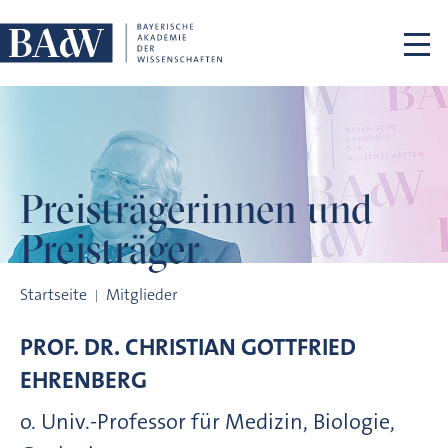
Navigation überspringen
Preisträgerinnen
und
Preisträger
Preisträgerinnen und Preisträger
Startseite
Mitglieder
PROF. DR.
CHRISTIAN GOTTFRIED
EHRENBERG
o. Univ.-Professor für Medizin, Biologie,