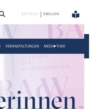
he
DEUTSCH
ENGLISH
N
VERANSTALTUNGEN
MEDI▶THEK
gerinnen