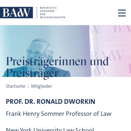
Navigation überspringen
Preisträgerinnen
und
Preisträger
Preisträgerinnen und Preisträger
Startseite
Mitglieder
PROF. DR.
RONALD
DWORKIN
Frank Henry Sommer Professor of Law
New York University Law School