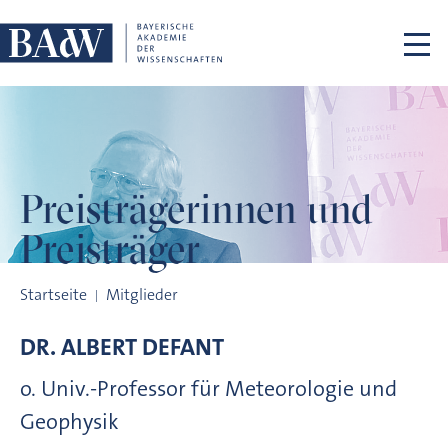
Navigation überspringen
Preisträgerinnen
und
Preisträger
Preisträgerinnen und Preisträger
Startseite
Mitglieder
DR.
ALBERT
DEFANT
o. Univ.-Professor für Meteorologie und
Geophysik