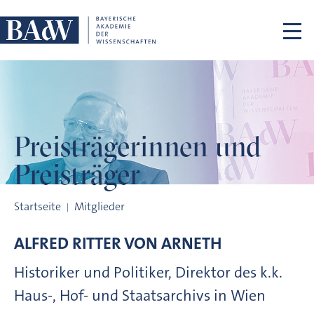
Navigation überspringen
Preisträgerinnen
und
Preisträger
Preisträgerinnen und Preisträger
Startseite
Mitglieder
ALFRED RITTER VON
ARNETH
Historiker und Politiker, Direktor des k.k.
Haus-, Hof- und Staatsarchivs in Wien