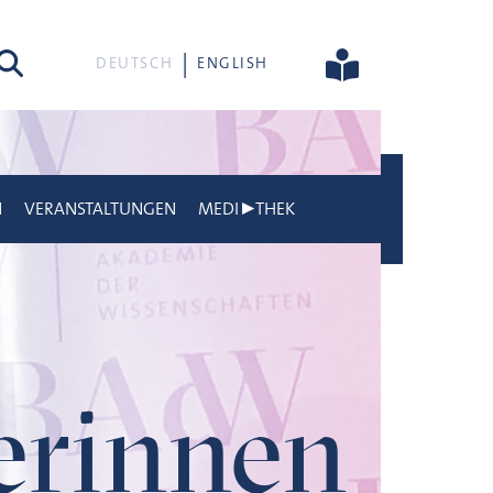
he
DEUTSCH
ENGLISH
N
VERANSTALTUNGEN
MEDI▶THEK
gerinnen