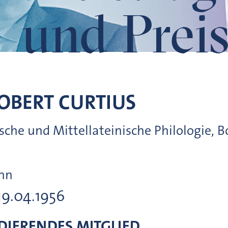
und Preis
OBERT
CURTIUS
ische und Mittellateinische Philologie, 
onn
19.04.1956
IERENDES MITGLIED