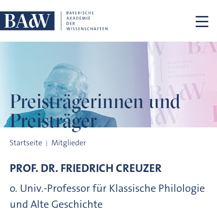
Navigation überspringen
Preisträgerinnen
und
Preisträger
Preisträgerinnen und Preisträger
Startseite
Mitglieder
PROF. DR.
FRIEDRICH
CREUZER
o. Univ.-Professor für Klassische Philologie
und Alte Geschichte