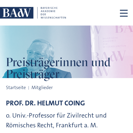
Navigation überspringen
Preisträgerinnen
und
Preisträger
Preisträgerinnen und Preisträger
Startseite
Mitglieder
PROF. DR.
HELMUT
COING
o. Univ.-Professor für Zivilrecht und
Römisches Recht, Frankfurt a. M.