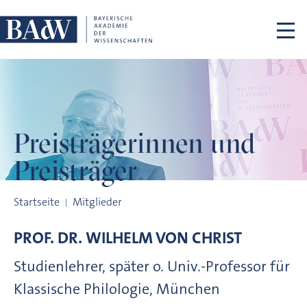
Navigation überspringen
Preisträgerinnen
und
Preisträger
Preisträgerinnen und Preisträger
Startseite
Mitglieder
PROF. DR.
WILHELM VON
CHRIST
Studienlehrer, später o. Univ.-Professor für
Klassische Philologie, München