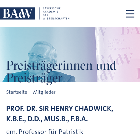
Navigation überspringen
Preisträgerinnen
und
Preisträger
Preisträgerinnen und Preisträger
Startseite
Mitglieder
PROF. DR.
SIR HENRY
CHADWICK,
K.B.E., D.D., MUS.B., F.B.A.
em. Professor für Patristik