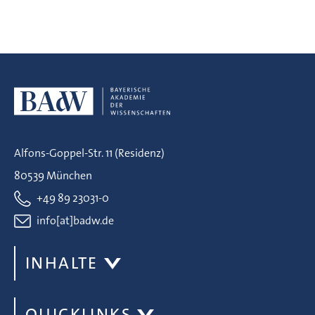
Alfons-Goppel-Str. 11 (Residenz)
80539 München
+49 89 23031-0
info[at]badw.de
INHALTE
QUICKLINKS