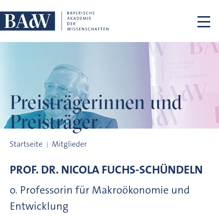
Navigation überspringen
Preisträgerinnen
und
Preisträger
Preisträgerinnen und Preisträger
Startseite
Mitglieder
PROF. DR.
NICOLA
FUCHS-SCHÜNDELN
o. Professorin für Makroökonomie und
Entwicklung