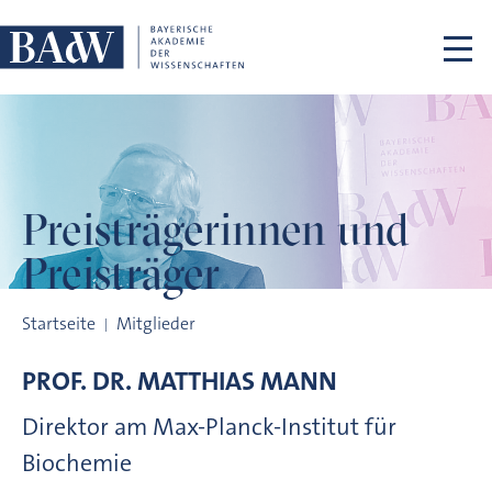
Navigation überspringen
Preisträgerinnen
und
Preisträger
Preisträgerinnen und Preisträger
Startseite
Mitglieder
PROF. DR.
MATTHIAS
MANN
Direktor am Max-Planck-Institut für
Biochemie