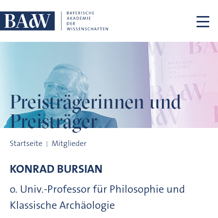
Navigation überspringen
Preisträgerinnen
und
Preisträger
Preisträgerinnen und Preisträger
Startseite
Mitglieder
KONRAD
BURSIAN
o. Univ.-Professor für Philosophie und
Klassische Archäologie