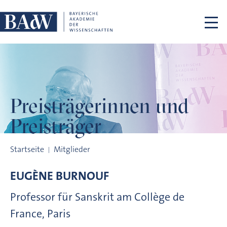
Navigation überspringen
Preisträgerinnen
und
Preisträger
Preisträgerinnen und Preisträger
Startseite
Mitglieder
EUGÈNE
BURNOUF
Professor für Sanskrit am Collège de
France, Paris