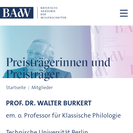
Navigation überspringen
Preisträgerinnen
und
Preisträger
Preisträgerinnen und Preisträger
Startseite
Mitglieder
PROF. DR.
WALTER
BURKERT
em. o. Professor für Klassische Philologie
Technische Universität Berlin