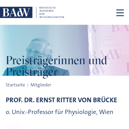
Navigation überspringen
Preisträgerinnen
und
Preisträger
Preisträgerinnen und Preisträger
Startseite
Mitglieder
PROF. DR.
ERNST RITTER VON
BRÜCKE
o. Univ.-Professor für Physiologie, Wien