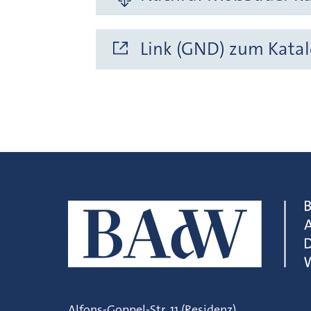
Link (GND) zum Katal
Alfons-Goppel-Str. 11 (Residenz)