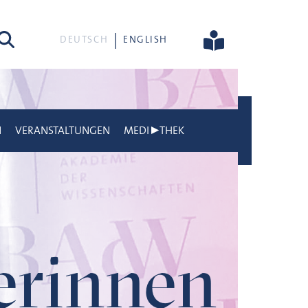
he
DEUTSCH
ENGLISH
N
VERANSTALTUNGEN
MEDI▶THEK
gerinnen