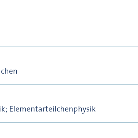
nchen
ik; Elementarteilchenphysik