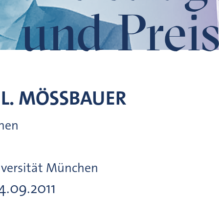
und Preis
L.
MÖSSBAUER
chen
iversität München
14.09.2011