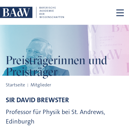
Navigation überspringen
Preisträgerinnen
und
Preisträger
Preisträgerinnen und Preisträger
Startseite
Mitglieder
SIR DAVID
BREWSTER
Professor für Physik bei St. Andrews,
Edinburgh