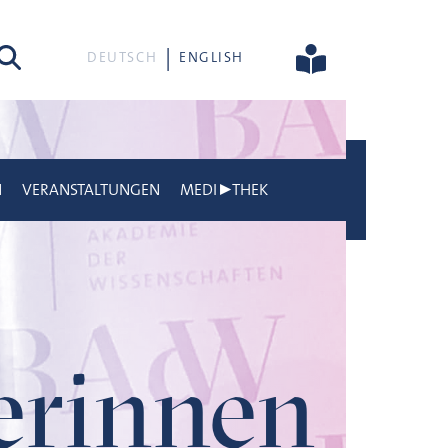
he
DEUTSCH
ENGLISH
N
VERANSTALTUNGEN
MEDI▶THEK
gerinnen