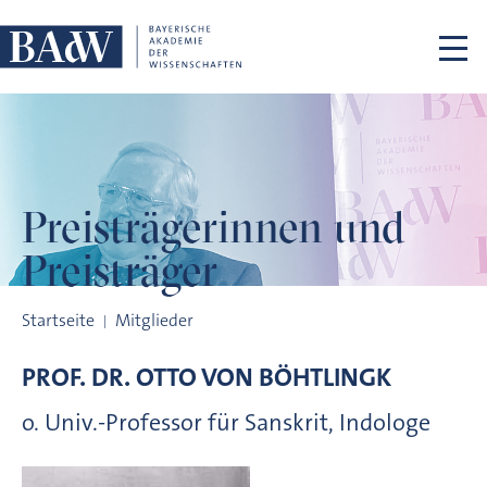
Navigation überspringen
Preisträgerinnen
und
Preisträger
Preisträgerinnen und Preisträger
Startseite
Mitglieder
PROF. DR.
OTTO VON
BÖHTLINGK
o. Univ.-Professor für Sanskrit, Indologe