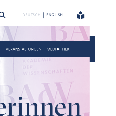
he
DEUTSCH
ENGLISH
N
VERANSTALTUNGEN
MEDI▶THEK
gerinnen