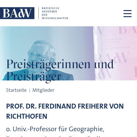
Navigation überspringen
Preisträgerinnen
und
Preisträger
Preisträgerinnen und Preisträger
Startseite
Mitglieder
PROF. DR.
FERDINAND FREIHERR VON
RICHTHOFEN
o. Univ.-Professor für Geographie,