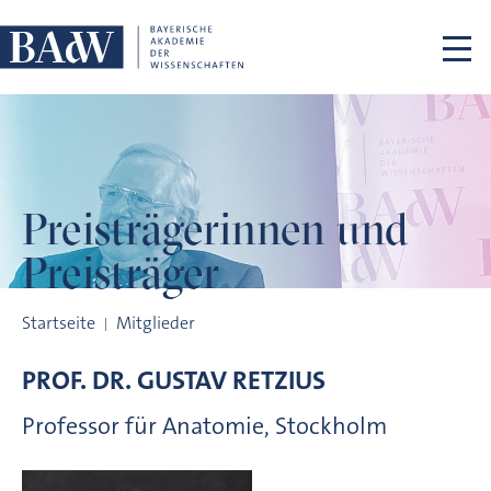
Navigation überspringen
Preisträgerinnen
und
Preisträger
Preisträgerinnen und Preisträger
Startseite
Mitglieder
PROF. DR.
GUSTAV
RETZIUS
Professor für Anatomie, Stockholm