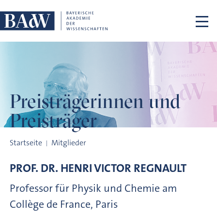
Navigation überspringen
Preisträgerinnen
und
Preisträger
Preisträgerinnen und Preisträger
Startseite
Mitglieder
PROF. DR.
HENRI VICTOR
REGNAULT
Professor für Physik und Chemie am
Collège de France, Paris