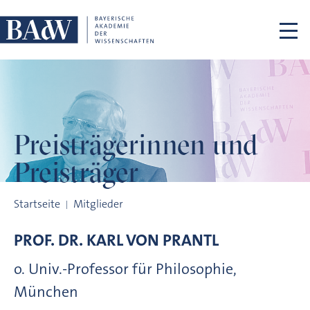
Navigation überspringen
Preisträgerinnen
und
Preisträger
Preisträgerinnen und Preisträger
Startseite
Mitglieder
PROF. DR.
KARL VON
PRANTL
o. Univ.-Professor für Philosophie,
München