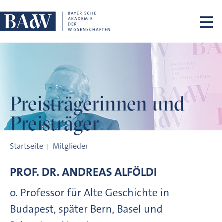
Navigation überspringen
Preisträgerinnen
und
Preisträger
Preisträgerinnen und Preisträger
Startseite
Mitglieder
PROF. DR.
ANDREAS
ALFÖLDI
o. Professor für Alte Geschichte in
Budapest, später Bern, Basel und