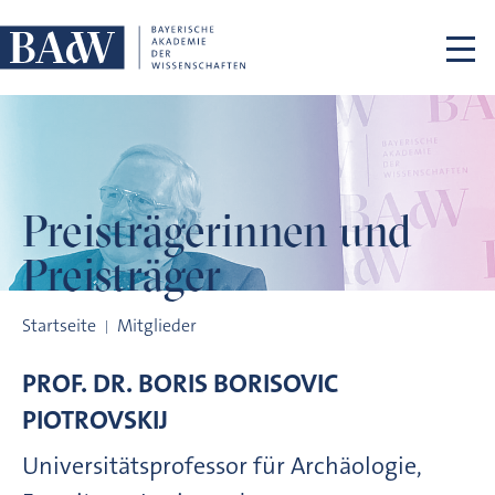
Navigation überspringen
Preisträgerinnen
und
Preisträger
Preisträgerinnen und Preisträger
Startseite
Mitglieder
PROF. DR.
BORIS BORISOVIC
PIOTROVSKIJ
Universitätsprofessor für Archäologie,