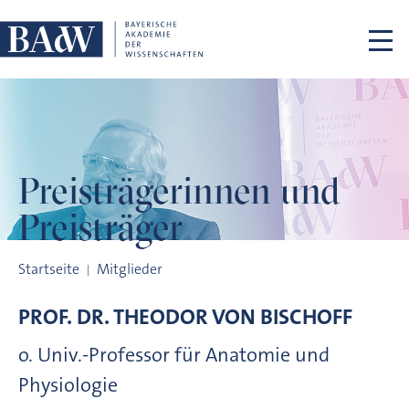
Navigation überspringen
Preisträgerinnen
und
Preisträger
Preisträgerinnen und Preisträger
Startseite
Mitglieder
PROF. DR.
THEODOR VON
BISCHOFF
o. Univ.-Professor für Anatomie und
Physiologie