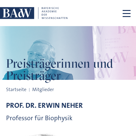
Navigation überspringen
Preisträgerinnen
und
Preisträger
Preisträgerinnen und Preisträger
Startseite
Mitglieder
PROF. DR.
ERWIN
NEHER
Professor für Biophysik