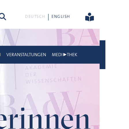
he
DEUTSCH
ENGLISH
N
VERANSTALTUNGEN
MEDI▶THEK
gerinnen