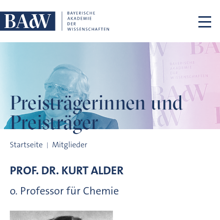
Navigation überspringen
Preisträgerinnen
und
Preisträger
Preisträgerinnen und Preisträger
Startseite
Mitglieder
PROF. DR.
KURT
ALDER
o. Professor für Chemie