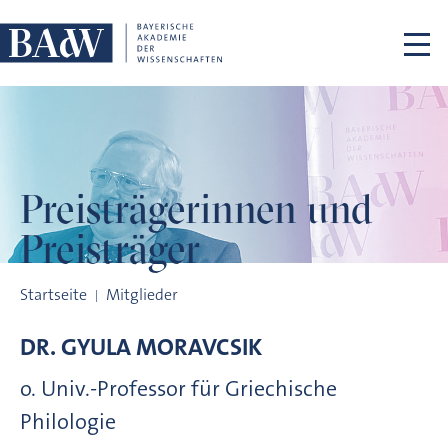
Navigation überspringen
Preisträgerinnen
und
Preisträger
Preisträgerinnen und Preisträger
Startseite
Mitglieder
DR.
GYULA
MORAVCSIK
o. Univ.-Professor für Griechische
Philologie