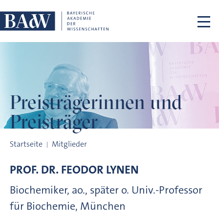
Navigation überspringen
Preisträgerinnen
und
Preisträger
Preisträgerinnen und Preisträger
Startseite
Mitglieder
PROF. DR.
FEODOR
LYNEN
Biochemiker, ao., später o. Univ.-Professor
für Biochemie, München