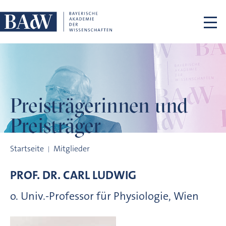
Navigation überspringen
Preisträgerinnen
und
Preisträger
Preisträgerinnen und Preisträger
Startseite
Mitglieder
PROF. DR.
CARL
LUDWIG
o. Univ.-Professor für Physiologie, Wien