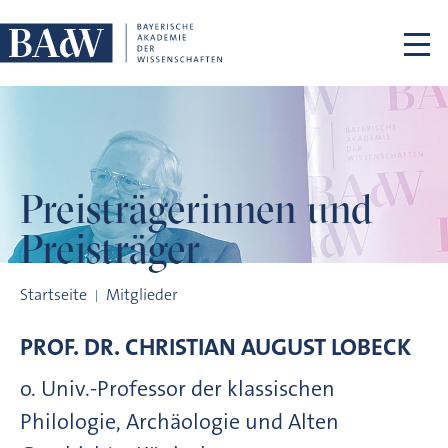
Navigation überspringen
Preisträgerinnen
und
Preisträger
Preisträgerinnen und Preisträger
Startseite
Mitglieder
PROF. DR.
CHRISTIAN AUGUST
LOBECK
o. Univ.-Professor der klassischen
Philologie, Archäologie und Alten