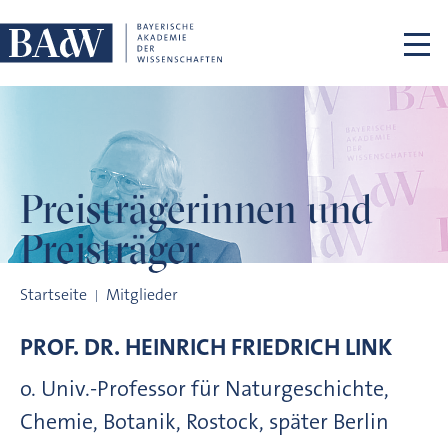
Navigation überspringen
Preisträgerinnen
und
Preisträger
Preisträgerinnen und Preisträger
Startseite
Mitglieder
PROF. DR.
HEINRICH FRIEDRICH
LINK
o. Univ.-Professor für Naturgeschichte,
Chemie, Botanik, Rostock, später Berlin