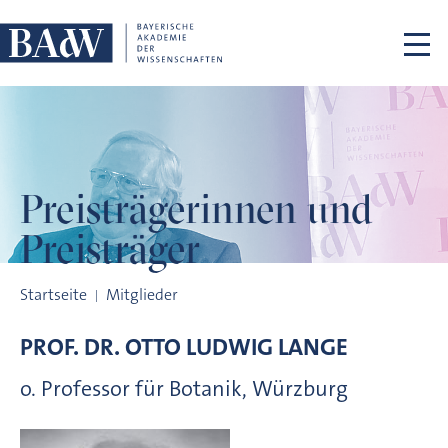
Navigation überspringen
Preisträgerinnen
und
Preisträger
Preisträgerinnen und Preisträger
Startseite
Mitglieder
PROF. DR.
OTTO LUDWIG
LANGE
o. Professor für Botanik, Würzburg