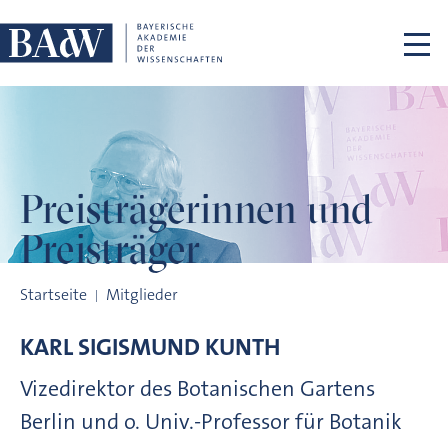
Navigation überspringen
Preisträgerinnen
und
Preisträger
Preisträgerinnen und Preisträger
Startseite
Mitglieder
KARL SIGISMUND
KUNTH
Vizedirektor des Botanischen Gartens
Berlin und o. Univ.-Professor für Botanik